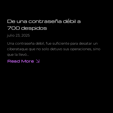
De una contraseña débil a
700 despidos
julio 23, 2025
Una contraseña débil, fue suficiente para desatar un
ciberataque que no solo detuvo sus operaciones, sino
que la llevó…
Read More
about
De
una
contraseña
débil
a
700
despidos