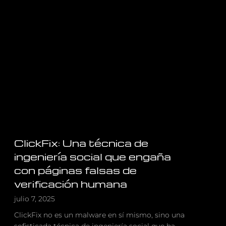
de
dispositivos
Bluetooth
en
peligro,
incluidos
los
coches
ClickFix: Una técnica de
ingeniería social que engaña
con páginas falsas de
verificación humana
julio 7, 2025
ClickFix no es un malware en sí mismo, sino una