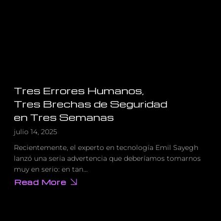
explotada
activamente
Tres Errores Humanos,
Tres Brechas de Seguridad
en Tres Semanas
julio 14, 2025
Recientemente, el experto en tecnología Emil Sayegh
lanzó una seria advertencia que deberíamos tomarnos
muy en serio: en tan…
Read More
about
Tres
Errores
Humanos,
Tres
Brechas