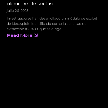
alcance de todos
julio 26, 2025
Investigadores han desarrollado un módulo de exploit
de Metasploit, identificado como la solicitud de
extracción #20409, que se dirige…
Read More
about
Atacar
Sharepoint
al
alcance
de
todos