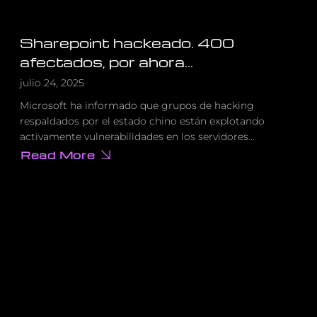
Sharepoint hackeado. 400
afectados, por ahora…
julio 24, 2025
Microsoft ha informado que grupos de hacking
respaldados por el estado chino están explotando
activamente vulnerabilidades en los servidores…
Read More
about
Sharepoint
hackeado.
400
afectados,
por
ahora…