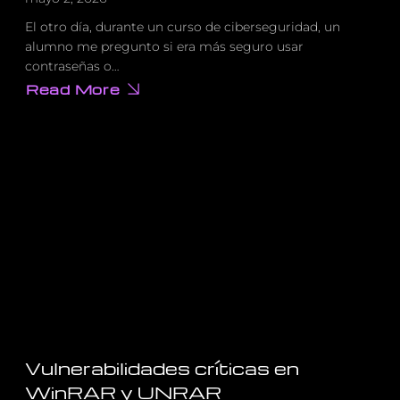
El otro día, durante un curso de ciberseguridad, un
alumno me pregunto si era más seguro usar
contraseñas o…
Read More
about
Contraseñas,
autenticación
centralizada
y
el
problema
real:
el
exceso
de
confianza
Vulnerabilidades críticas en
WinRAR y UNRAR