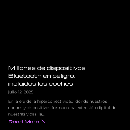
de
Seguridad
en
Tres
Semanas
Millones de dispositivos
Bluetooth en peligro,
incluidos los coches
julio 12, 2025
En la era de la hiperconectividad, donde nuestros
coches y dispositivos forman una extensión digital de
nuestras vidas, la…
Read More
about
Millones