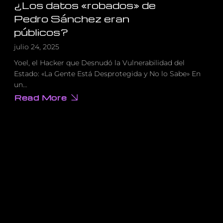
¿Los datos «robados» de
Pedro Sánchez eran
públicos?
julio 24, 2025
Yoel, el Hacker que Desnudó la Vulnerabilidad del
Estado: «La Gente Está Desprotegida y No lo Sabe» En
un…
Read More
about
¿Los
datos
«robados»
de
Pedro
Sánchez
eran
públicos?