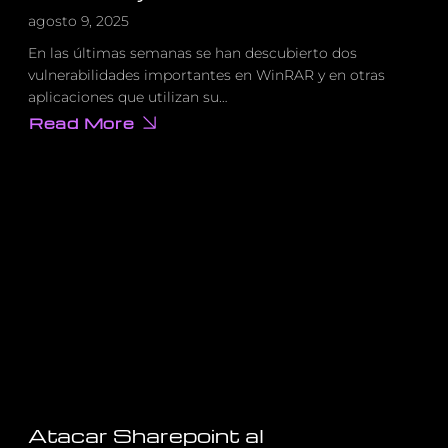
agosto 9, 2025
En las últimas semanas se han descubierto dos
vulnerabilidades importantes en WinRAR y en otras
aplicaciones que utilizan su…
Read More
about
Vulnerabilidades
críticas
en
WinRAR
y
UNRAR
Atacar Sharepoint al