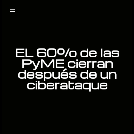
Saltar
al
contenido
EL 60% de las
PyME cierran
después de un
ciberataque