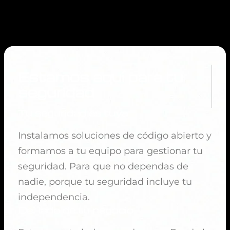
Estamos aquí para tu
seguridad
Tu seguridad es tuya
Instalamos soluciones de código abierto y
formamos a tu equipo para gestionar tu
seguridad. Para que no dependas de
nadie, porque tu seguridad incluye tu
independencia.
Del lado de tu negocio