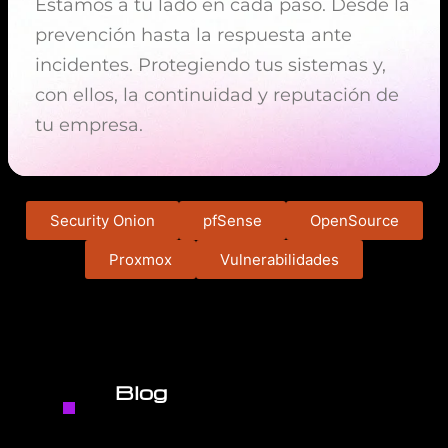
Estamos a tu lado en cada paso. Desde la
prevención hasta la respuesta ante
incidentes. Protegiendo tus sistemas y,
con ellos, la continuidad y reputación de
tu empresa.
Security Onion
pfSense
OpenSource
Proxmox
Vulnerabilidades
Blog